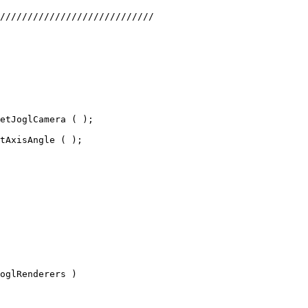
////////////////////////////
etJoglCamera ( );
tAxisAngle ( );
oglRenderers )