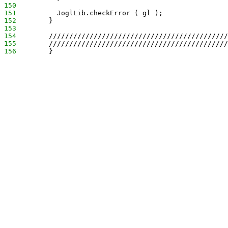
150
151
          JoglLib.checkError ( gl );
152
        }
153
154
        ////////////////////////////////////////////
155
        ////////////////////////////////////////////
156
        }