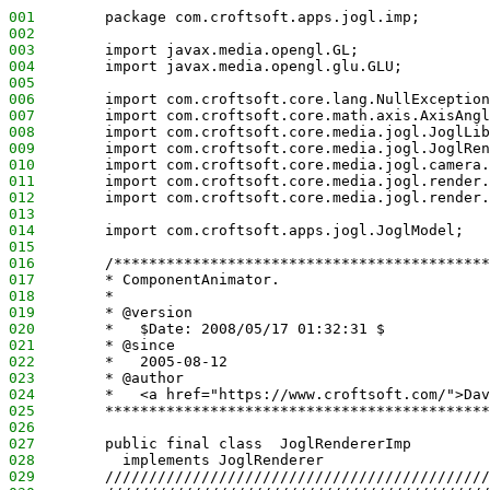
001
        package com.croftsoft.apps.jogl.imp;
002
003
        import javax.media.opengl.GL;
004
        import javax.media.opengl.glu.GLU;
005
006
        import com.croftsoft.core.lang.NullException
007
        import com.croftsoft.core.math.axis.AxisAngl
008
        import com.croftsoft.core.media.jogl.JoglLib
009
        import com.croftsoft.core.media.jogl.JoglRen
010
        import com.croftsoft.core.media.jogl.camera.
011
        import com.croftsoft.core.media.jogl.render.
012
        import com.croftsoft.core.media.jogl.render.
013
014
        import com.croftsoft.apps.jogl.JoglModel;
015
016
        /*******************************************
017
        * ComponentAnimator.
018
        *
019
        * @version
020
        *   $Date: 2008/05/17 01:32:31 $
021
        * @since
022
        *   2005-08-12
023
        * @author
024
        *   <a href="https://www.croftsoft.com/">Dav
025
        ********************************************
026
027
        public final class  JoglRendererImp
028
          implements JoglRenderer
029
        ////////////////////////////////////////////