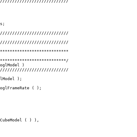
////////////////////////////
s;
////////////////////////////
////////////////////////////
****************************
***************************/
oglModel )
////////////////////////////
lModel );
oglFrameRate ( );
CubeModel ( ) ),