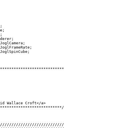
;
e;
;
derer;
JoglCamera;
JoglFrameRate;
JoglSpinCube;
****************************
id Wallace Croft</a>
***************************/
////////////////////////////