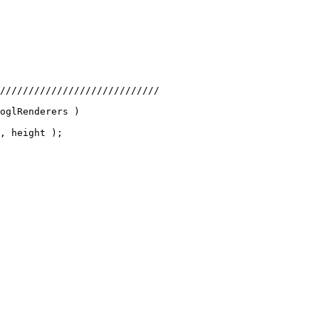
////////////////////////////
oglRenderers )
, height );