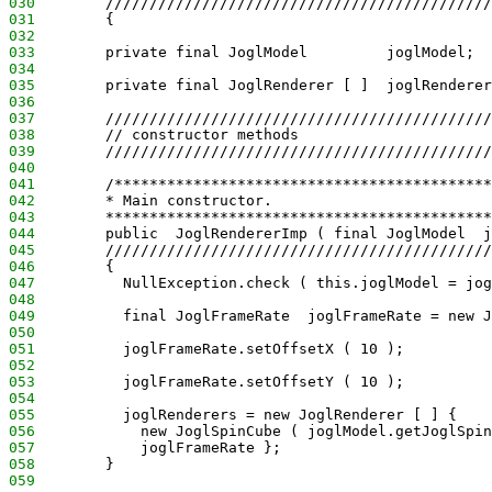
030
        ////////////////////////////////////////////
031
        {
032
033
        private final JoglModel         joglModel;
034
035
        private final JoglRenderer [ ]  joglRenderer
036
037
        ////////////////////////////////////////////
038
        // constructor methods
039
        ////////////////////////////////////////////
040
041
        /*******************************************
042
        * Main constructor.
043
        ********************************************
044
        public  JoglRendererImp ( final JoglModel  j
045
        ////////////////////////////////////////////
046
        {
047
          NullException.check ( this.joglModel = jog
048
049
          final JoglFrameRate  joglFrameRate = new J
050
051
          joglFrameRate.setOffsetX ( 10 );
052
053
          joglFrameRate.setOffsetY ( 10 );
054
055
          joglRenderers = new JoglRenderer [ ] {
056
            new JoglSpinCube ( joglModel.getJoglSpin
057
            joglFrameRate };
058
        }
059