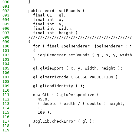
090
        }
091
092
        public void  setBounds (
093
          final GL   gl,
094
          final int  x,
095
          final int  y,
096
          final int  width,
097
          final int  height )
098
        ////////////////////////////////////////////
099
        {
100
          for ( final JoglRenderer  joglRenderer : j
101
          {
102
            joglRenderer.setBounds ( gl, x, y, width
103
          }
104
105
          gl.glViewport ( x, y, width, height );
106
107
          gl.glMatrixMode ( GL.GL_PROJECTION );
108
109
          gl.glLoadIdentity ( );
110
111
          new GLU ( ).gluPerspective (
112
            45.0,
113
            ( double ) width / ( double ) height,
114
            1,
115
            100 );
116
117
          JoglLib.checkError ( gl );
118
        }
119