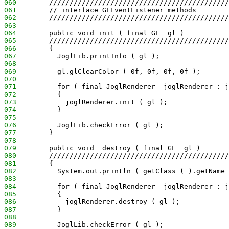
060
        ////////////////////////////////////////////
061
        // interface GLEventListener methods
062
        ////////////////////////////////////////////
063
064
        public void init ( final GL  gl )
065
        ////////////////////////////////////////////
066
        {
067
          JoglLib.printInfo ( gl );
068
069
          gl.glClearColor ( 0f, 0f, 0f, 0f );
070
071
          for ( final JoglRenderer  joglRenderer : j
072
          {
073
            joglRenderer.init ( gl );
074
          }
075
076
          JoglLib.checkError ( gl );      
077
        }
078
079
        public void  destroy ( final GL  gl )
080
        ////////////////////////////////////////////
081
        {
082
          System.out.println ( getClass ( ).getName 
083
084
          for ( final JoglRenderer  joglRenderer : j
085
          {
086
            joglRenderer.destroy ( gl );
087
          }
088
089
          JoglLib.checkError ( gl );      