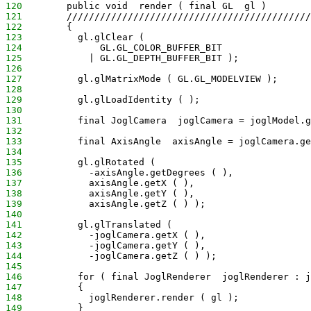
120
        public void  render ( final GL  gl )
121
        ////////////////////////////////////////////
122
        {
123
          gl.glClear (
124
              GL.GL_COLOR_BUFFER_BIT
125
            | GL.GL_DEPTH_BUFFER_BIT );
126
127
          gl.glMatrixMode ( GL.GL_MODELVIEW );
128
129
          gl.glLoadIdentity ( );
130
131
          final JoglCamera  joglCamera = joglModel.g
132
133
          final AxisAngle  axisAngle = joglCamera.ge
134
135
          gl.glRotated (
136
            -axisAngle.getDegrees ( ),
137
            axisAngle.getX ( ),
138
            axisAngle.getY ( ),
139
            axisAngle.getZ ( ) );
140
141
          gl.glTranslated (
142
            -joglCamera.getX ( ),
143
            -joglCamera.getY ( ),
144
            -joglCamera.getZ ( ) );
145
146
          for ( final JoglRenderer  joglRenderer : j
147
          {
148
            joglRenderer.render ( gl );
149
          }