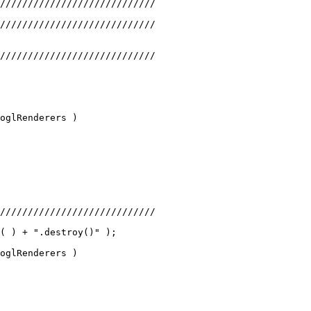
////////////////////////////
////////////////////////////
////////////////////////////
oglRenderers )
////////////////////////////
( ) + ".destroy()" );
oglRenderers )