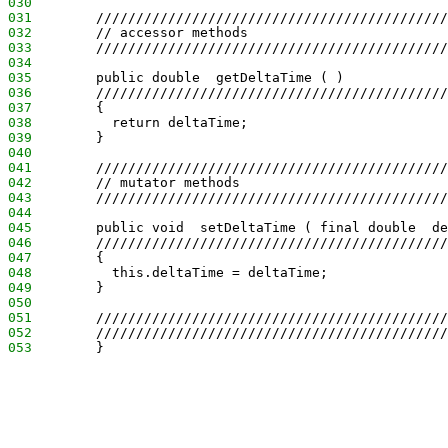
030
031
        ////////////////////////////////////////////
032
        // accessor methods
033
        ////////////////////////////////////////////
034
035
        public double  getDeltaTime ( )
036
        ////////////////////////////////////////////
037
        {
038
          return deltaTime;
039
        }
040
041
        ////////////////////////////////////////////
042
        // mutator methods
043
        ////////////////////////////////////////////
044
045
        public void  setDeltaTime ( final double  de
046
        ////////////////////////////////////////////
047
        {
048
          this.deltaTime = deltaTime;
049
        }
050
051
        ////////////////////////////////////////////
052
        ////////////////////////////////////////////
053
        }