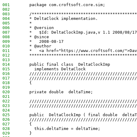
001
        package com.croftsoft.core.sim;
002
003
        /*******************************************
004
        * DeltaClock implementation.
005
        * 
006
        * @version
007
        *   $Id: DeltaClockImp.java,v 1.1 2008/08/17
008
        * @since
009
        *   2008-08-17
010
        * @author
011
        *   <a href="https://www.croftsoft.com/">Dav
012
        ********************************************
013
014
        public final class  DeltaClockImp
015
          implements DeltaClock
016
        ////////////////////////////////////////////
017
        ////////////////////////////////////////////
018
        {
019
020
        private double  deltaTime;
021
022
        ////////////////////////////////////////////
023
        ////////////////////////////////////////////
024
025
        public  DeltaClockImp ( final double  deltaT
026
        ////////////////////////////////////////////
027
        {
028
          this.deltaTime = deltaTime;
029
        }