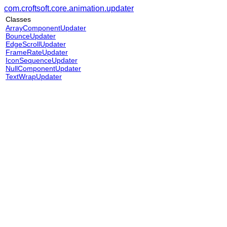
com.croftsoft.core.animation.updater
Classes
ArrayComponentUpdater
BounceUpdater
EdgeScrollUpdater
FrameRateUpdater
IconSequenceUpdater
NullComponentUpdater
TextWrapUpdater